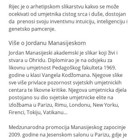
Rijec je o arhetipskom slikarstvu kakvo se može
ocekivati od umjetnika cistog srca i duše, dostojan
da prenosi svoju inventivnu intuiciju, inteligenciju i
genetsko pamcenje.
Više o Jordanu Manasijeskom
Jordan Manasijeski akademski je slikar koji živi i
stvara u Ohridu. Diplomirao je na odsjeku za
likovnu umjetnost Pedagoškog fakulteta 1969.
godine u klasi Vangela Kodžomana. Njegove slike
sve više privlace pozornost svjetskih umjetnickih
centara te likovne kritike. Njegova umjetnicka djela
postojano su dio svjetske umjetnicke elite na
izložbama u Parizu, Rimu, Londonu, New Yorku,
Firenci, Tokiju, Vatikanu…
Medzunarodna promocija Manasijeskog zapocinje
2009. godine na Jesenskom salonu u Parizu, gdje je