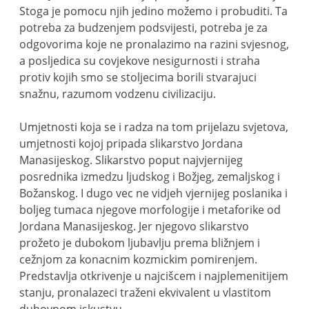
Stoga je pomocu njih jedino možemo i probuditi. Ta
potreba za budzenjem podsvijesti, potreba je za
odgovorima koje ne pronalazimo na razini svjesnog,
a posljedica su covjekove nesigurnosti i straha
protiv kojih smo se stoljecima borili stvarajuci
snažnu, razumom vodzenu civilizaciju.
Umjetnosti koja se i radza na tom prijelazu svjetova,
umjetnosti kojoj pripada slikarstvo Jordana
Manasijeskog. Slikarstvo poput najvjernijeg
posrednika izmedzu ljudskog i Božjeg, zemaljskog i
Božanskog. I dugo vec ne vidjeh vjernijeg poslanika i
boljeg tumaca njegove morfologije i metaforike od
Jordana Manasijeskog. Jer njegovo slikarstvo
prožeto je dubokom ljubavlju prema bližnjem i
cežnjom za konacnim kozmickim pomirenjem.
Predstavlja otkrivenje u najcišcem i najplemenitijem
stanju, pronalazeci traženi ekvivalent u vlastitom