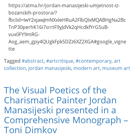
https://atma.hr/jordan-manasijeski-umjetnost-iz-
bozanskih-prostora/?
fbclid=IwY2xjawJmNXxleHRuA2FlbQIxMQABHgNa2Bc
TnP30perhK16i7srrtF9yJdVk2qHcdkfYrG5uB-
vux0FY9mRG-
Aog_aem_gpy4QUgkFpk5DZz6XZ2XGA#google_vigne
tte
Tagged
#abstract
,
#artcritique
,
#contemporary
,
art
collection
,
jordan manasijeski
,
modern art
,
museum art
The Visual Poetics of the
Charismatic Painter Jordan
Manasijeski presented in a
Comprehensive Monograph –
Toni Dimkov