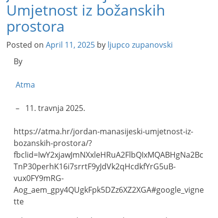
Umjetnost iz božanskih
prostora
Posted on
April 11, 2025
by
ljupco zupanovski
By
Atma
– 11. travnja 2025.
https://atma.hr/jordan-manasijeski-umjetnost-iz-
bozanskih-prostora/?
fbclid=IwY2xjawJmNXxleHRuA2FlbQIxMQABHgNa2Bc
TnP30perhK16i7srrtF9yJdVk2qHcdkfYrG5uB-
vux0FY9mRG-
Aog_aem_gpy4QUgkFpk5DZz6XZ2XGA#google_vigne
tte