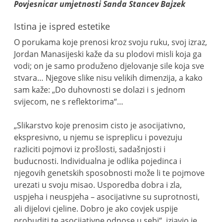
Povjesnicar umjetnosti Sanda Stancev Bajzek
Istina je ispred estetike
O porukama koje prenosi kroz svoju ruku, svoj izraz,
Jordan Manasijeski kaže da su plodovi misli koja ga
vodi; on je samo produženo djelovanje sile koja sve
stvara… Njegove slike nisu velikih dimenzija, a kako
sam kaže: „Do duhovnosti se dolazi i s jednom
svijecom, ne s reflektorima“…
„Slikarstvo koje prenosim cisto je asocijativno,
ekspresivno, u njemu se ispreplicu i povezuju
razliciti pojmovi iz prošlosti, sadašnjosti i
buducnosti. Individualna je odlika pojedinca i
njegovih genetskih sposobnosti može li te pojmove
urezati u svoju misao. Usporedba dobra i zla,
uspjeha i neuspjeha – asocijativne su suprotnosti,
ali dijelovi cjeline. Dobro je ako covjek uspije
probuditi te asocijativne odnose u sebi“, izjavio je