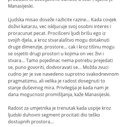
Manasijeski.
Ljudska misao doseže razlicite razine… Kada covjek
doživi katarzu, vec iskljucuje svoj osobni interes i
proracunat pecat. Procišceni ljudi brišu ego iz
svojih djela, a kroz stvaralaštvo mogu dotaknuti
druge dimenzije, prostore… cak i kroz tišinu mogu
se osjetiti drugi prostori u kojima on vec živi i
stvara… Tamo pojedinac nema potrebu prejedati
se, puno govoriti, dodvoravati se… Možda zvuci
cudno jer je sve navedeno suprotno svakodnevnom
pragmatizmu, ali velika je radost dosegnuti to
stanje duševnog mira. Privilegija je kada nam je
dana mogucnost promišljanja, kaže Manasijeski.
Radost za umjetnika je trenutak kada uspije kroz
ljudski duhovni segment procitati dio teško
dostupnih prostora…