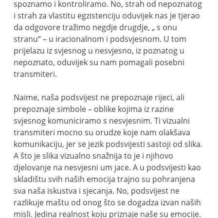
spoznamo i kontroliramo. No, strah od nepoznatog
i strah za vlastitu egzistenciju oduvijek nas je tjerao
da odgovore tražimo negdje drugdje, „ s onu
stranu“ – u iracionalnom i podsvjesnom. U tom
prijelazu iz svjesnog u nesvjesno, iz poznatog u
nepoznato, oduvijek su nam pomagali posebni
transmiteri.
Naime, naša podsvijest ne prepoznaje rijeci, ali
prepoznaje simbole – oblike kojima iz razine
svjesnog komuniciramo s nesvjesnim. Ti vizualni
transmiteri mocno su orudze koje nam olakšava
komunikaciju, jer se jezik podsvijesti sastoji od slika.
A što je slika vizualno snažnija to je i njihovo
djelovanje na nesvjesni um jace. A u podsvijesti kao
skladištu svih naših emocija trajno su pohranjena
sva naša iskustva i sjecanja. No, podsvijest ne
razlikuje maštu od onog što se dogadza izvan naših
misli. Jedina realnost koju priznaje naše su emocije.