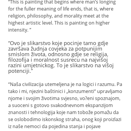
“This is painting that begins where man’s longing
for the fuller meaning of life ends, that is, where
religion, philosophy, and morality meet at the
highest artistic level. This is painting on higher
intensity. ”
“Ovo je slikarstvo koje pocinje tamo gdje
završava žudnja covjeka za potpunijim
smislom života, odnosno gdje se religija,
filozofija i moralnost susrecu na najvišoj
razini umjetnickog. To je slikarstvo na višoj
potenciji.”
“Naša civilizacija utemeljena je na logici i razumu. Pa
tako i mi, njezini baštinici i „konzumenti“ upravljamo
njome i svojim životima svjesno, vo?eni spoznajom,
a suoceni s gotovo svakodnevnom ekspanzijom
znanosti i tehnologija koje nam tobože pomažu da
se oslobodimo iskonskog straha, onog koji proizlazi
iz naše nemoci da pojedina stanja i pojave