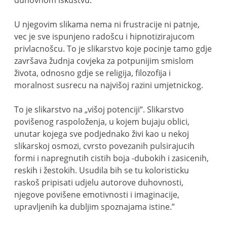
duhovnom iskustvu.
U njegovim slikama nema ni frustracije ni patnje,
vec je sve ispunjeno radošcu i hipnotizirajucom
privlacnošcu. To je slikarstvo koje pocinje tamo gdje
završava žudnja covjeka za potpunijim smislom
života, odnosno gdje se religija, filozofija i
moralnost susrecu na najvišoj razini umjetnickog.
To je slikarstvo na „višoj potenciji“. Slikarstvo
povišenog raspoloženja, u kojem bujaju oblici,
unutar kojega sve podjednako živi kao u nekoj
slikarskoj osmozi, cvrsto povezanih pulsirajucih
formi i napregnutih cistih boja -dubokih i zasicenih,
reskih i žestokih. Usudila bih se tu koloristicku
raskoš pripisati udjelu autorove duhovnosti,
njegove povišene emotivnosti i imaginacije,
upravljenih ka dubljim spoznajama istine.”