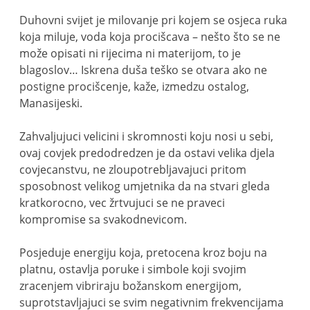
Duhovni svijet je milovanje pri kojem se osjeca ruka
koja miluje, voda koja procišcava – nešto što se ne
može opisati ni rijecima ni materijom, to je
blagoslov… Iskrena duša teško se otvara ako ne
postigne procišcenje, kaže, izmedzu ostalog,
Manasijeski.
Zahvaljujuci velicini i skromnosti koju nosi u sebi,
ovaj covjek predodredzen je da ostavi velika djela
covjecanstvu, ne zloupotrebljavajuci pritom
sposobnost velikog umjetnika da na stvari gleda
kratkorocno, vec žrtvujuci se ne praveci
kompromise sa svakodnevicom.
Posjeduje energiju koja, pretocena kroz boju na
platnu, ostavlja poruke i simbole koji svojim
zracenjem vibriraju božanskom energijom,
suprotstavljajuci se svim negativnim frekvencijama