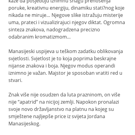
kaže da posjeduju iznimnu snagu prenošenja
poruke, kreativnu energiju, dinamiku stati?nog koje
nikada ne miruje… Njegove slike istražuju misterije
uma, prateci i vizualizirajuci njegov diktat. Ogromna
sinteza znakova, nadogradzena precizno
odabranim kromatizmom…
Manasijeski uspijeva u teškom zadatku oblikovanja
svjetlosti. Svjetlost je to koja poprima beskrajne
nijanse znakova i boja. Njegov modus operandi
iznimno je važan. Majstor je sposoban vratiti red u
stvari.
Znak više nije osudzen da luta prazninom, on više
nije “apatrid” na nicijoj zemlji. Napokon pronalazi
svoje novo državljanstvo na platnu na kojeg su
smještene najljepše price iz svijeta Jordana
Manasijeskog.